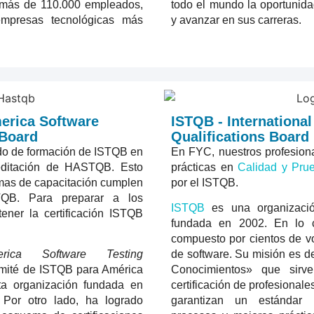
 más de 110.000 empleados,
todo el mundo la oportunida
mpresas tecnológicas más
y avanzar en sus carreras.
erica Software
ISTQB - International
 Board
Qualifications Board
do de formación de ISTQB en
En FYC, nuestros profesiona
reditación de HASTQB. Esto
prácticas en
Calidad y Pru
amas de capacitación cumplen
por el ISTQB.
TQB. Para preparar a los
ISTQB
es una organización
tener la certificación ISTQB
fundada en 2002. En lo co
compuesto por cientos de vo
rica Software Testing
de software. Su misión es d
comité de ISTQB para América
Conocimientos» que sirv
ta organización fundada en
certificación de profesional
 Por otro lado, ha logrado
garantizan un estándar i