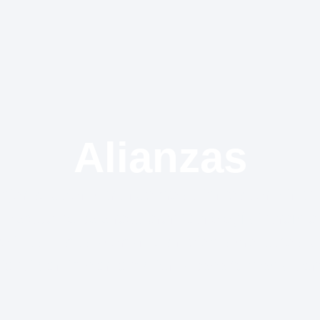
Alianzas​
ejor solución
para nuestros clientes combinad
. Porque no solo requieren
tecnología increíble
sólidas. Estas aportan los
mejores productos
, 
iencia en implementación
y
soporte global
cont