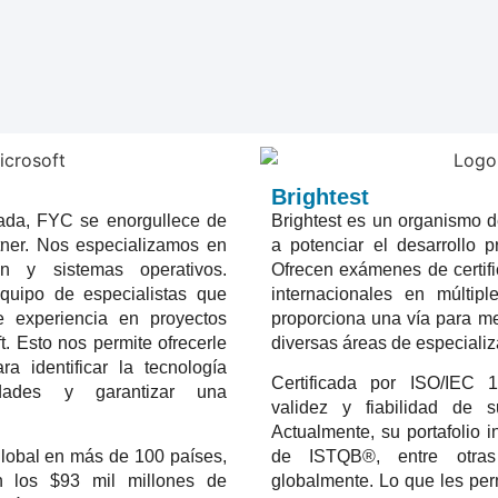
Brightest
da, FYC se enorgullece de
Brightest es un organismo d
rtner. Nos especializamos en
a potenciar el desarrollo p
ón y sistemas operativos.
Ofrecen exámenes de certif
uipo de especialistas que
internacionales en múltipl
 experiencia en proyectos
proporciona una vía para me
t. Esto nos permite ofrecerle
diversas áreas de especializa
a identificar la tecnología
Certificada por ISO/IEC
ades y garantizar una
validez y fiabilidad de 
Actualmente, su portafolio 
global en más de 100 países,
de ISTQB®, entre otras c
n los $93 mil millones de
globalmente. Lo que les per